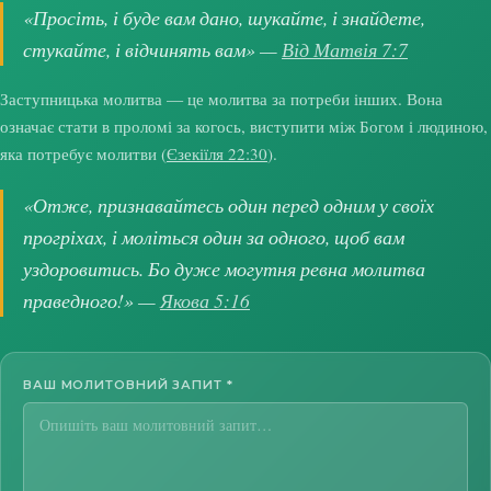
«Просіть, і буде вам дано, шукайте, і знайдете,
стукайте, і відчинять вам» —
Від Матвія 7:7
Заступницька молитва — це молитва за потреби інших. Вона
означає стати в проломі за когось, виступити між Богом і людиною,
яка потребує молитви (
Єзекіїля 22:30
).
«Отже, признавайтесь один перед одним у своїх
прогріхах, і моліться один за одного, щоб вам
уздоровитись. Бо дуже могутня ревна молитва
праведного!» —
Якова 5:16
ВАШ МОЛИТОВНИЙ ЗАПИТ
*