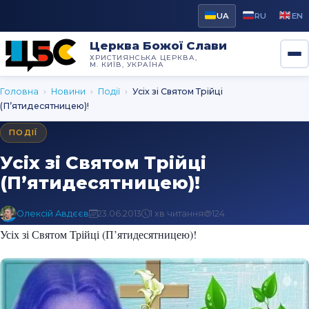
UA
RU
EN
Церква Божої Слави
ХРИСТИЯНСЬКА ЦЕРКВА,
М. КИЇВ, УКРАЇНА
Головна
›
Новини
›
Події
›
Усіх зі Святом Трійці
(П’ятидесятницею)!
ПОДІЇ
Усіх зі Святом Трійці
(П’ятидесятницею)!
Олексій Авдєєв
23.06.2013
1 хв читання
124
Усіх зі Святом Трійці (П’ятидесятницею)!