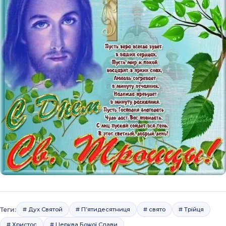
Теги:
# Дух Святой
# П’ятидесятниця
# свято
# Трійця
# Христос
# Церква Божої Слави