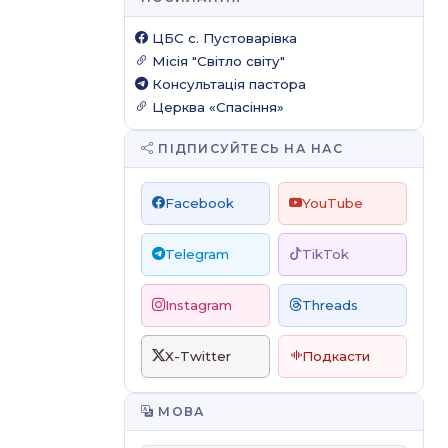
ЦБС c. Пустоварівка
Місія "Світло світу"
Консультація пастора
Церква «Спасіння»
ПІДПИСУЙТЕСЬ НА НАС
Facebook
YouTube
Telegram
TikTok
Instagram
Threads
X-Twitter
Подкасти
МОВА