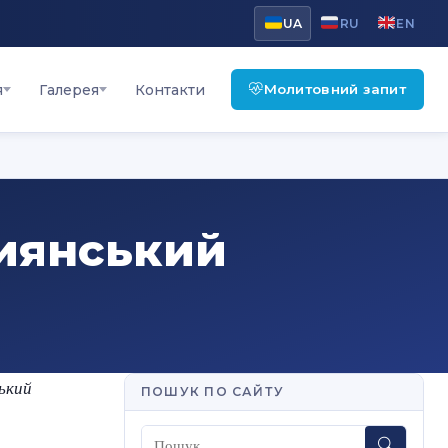
UA
RU
EN
Молитовний запит
я
Галерея
Контакти
тиянський
ький
ПОШУК ПО САЙТУ
Пошук