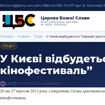
au.moc.yrolg@hcruhc
+38(044) 383-73-51
вул. В. Покотила 7
Церква Божої Слави
ХРИСТИЯНСЬКА ЦЕРКВА,
М. КИЇВ, УКРАЇНА
Головна
›
Новини
›
Події
›
У Києві відбудеться “перший христ
ПОДІЇ
У Києві відбудет
кінофестиваль”
ЦБС
10.06.2013
1 хв читання
120
26 та 27 вересня 2013 року з ініціативи Спілки християнс
кінофестиваль.