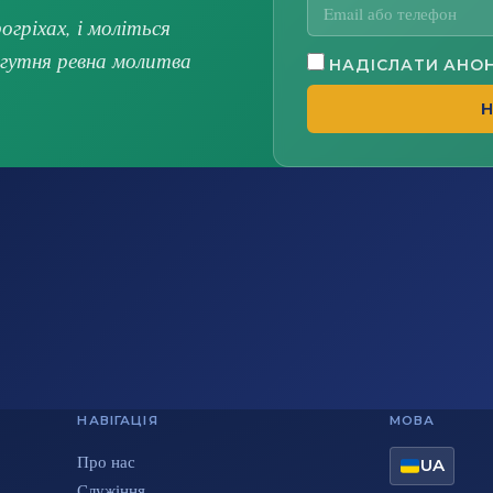
гріхах, і моліться
огутня ревна молитва
НАДІСЛАТИ АНО
Н
НАВІГАЦІЯ
МОВА
Про нас
UA
Служіння