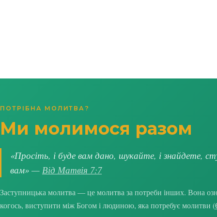
ПОТРІБНА МОЛИТВА?
Ми молимося разом
«Просіть, і буде вам дано, шукайте, і знайдете, ст
вам» —
Від Матвія 7:7
Заступницька молитва — це молитва за потреби інших. Вона озна
когось, виступити між Богом і людиною, яка потребує молитви (