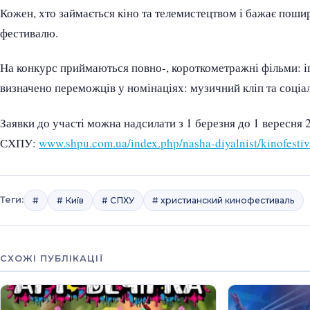
Кожен, хто займається кіно та телемистецтвом і бажає поши
фестивалю.
На конкурс приймаються повно-, короткометражні фільми: ігр
визначено переможців у номінаціях: музичний кліп та соціа
Заявки до участі можна надсилати з 1 березня до 1 вересня
СХПУ:
www.shpu.com.ua/index.php/nasha-diyalnist/kinofestiva
Теги:
#
# Київ
# СПХУ
# христианский кинофестиваль
СХОЖІ ПУБЛІКАЦІЇ