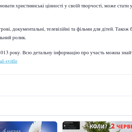
рювати християнські цінності у своїй творчості, може стати
ові, документальні, телевізійні та фільми для дітей. Також 
льний ролик.
 2013 року. Всю детальну інформацію про участь можна знайт
l-svitlo