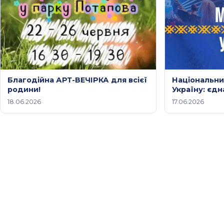
Благодійна АРТ-ВЕЧІРКА для всієї
Національни
родини!
Україну: єд
заступництв
18.06.2026
17.06.2026