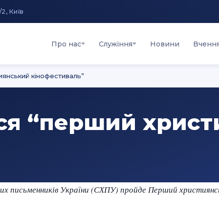
/2, Київ
Про нас
Служіння
Новини
Вченн
иянський кінофестиваль”
ься “перший хрис
ьких письменників України (СХПУ) пройде Перший християнс