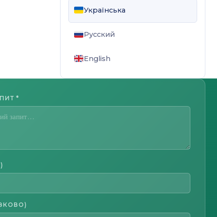
Українська
Русский
English
АПИТ
*
)
ЗКОВО)