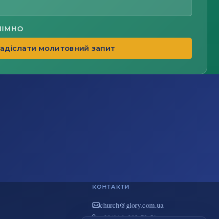
НІМНО
адіслати молитовний запит
КОНТАКТИ
au.moc.yrolg@hcruhc
+38(044) 383-73-51