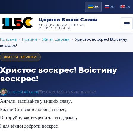
UA
RU
EN
Церква Божої Слави
ХРИСТИЯНСЬКА ЦЕРКВА,
М. КИЇВ, УКРАЇНА
Головна
›
Новини
›
Життя Церкви
›
Христос воскрес! Воістину
воскрес!
ЖИТТЯ ЦЕРКВИ
Христос воскрес! Воістину
воскрес!
Олексій Авдєєв
15.04.2012
1 хв читання
126
Ангели, заспівайте у вишніх славу,
Божий Син явив любов із небес,
Він зруйнував темряви та зла державу
І для вічної доброти воскрес.