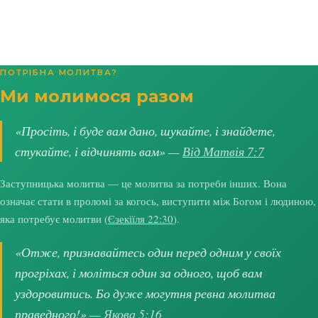
ПОТРІБНА МОЛИТВА?
Ми молимося разом
«Просіть, і буде вам дано, шукайте, і знайдете,
стукайте, і відчинять вам» —
Від Матвія 7:7
Заступницька молитва — це молитва за потреби інших. Вона
означає стати в проломі за когось, виступити між Богом і людиною,
яка потребує молитви (
Єзекіїля 22:30
).
«Отже, признавайтесь один перед одним у своїх
прогріхах, і моліться один за одного, щоб вам
уздоровитись. Бо дуже могутня ревна молитва
праведного!» —
Якова 5:16