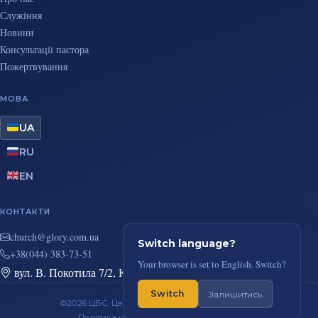
Служіння
Новини
Консультації пастора
Пожертвування
МОВА
UA
RU
EN
КОНТАКТИ
au.moc.yrolg@hcruhc
Switch language?
+38(044) 383-73-51
Your browser is set to English. Switch?
вул. В. Покотила 7/2, Київ
Switch
Залишитись
©2026 ЦБС, Церква Повного Євангелія, м. Київ
Політика конфіденційності
RSS-стрічка