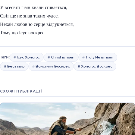
У всесвіті гімн хвали співається,
Світ ще не знав таких чудес.
Нехай любов’ю серце відгукнеться,
Тому що Ісус воскрес.
Теги:
# Ісус Христос
# Christ is risen
# Truly He is risen
# Весь мир
# Воистину Воскрес
# Христос Воскрес
СХОЖІ ПУБЛІКАЦІЇ