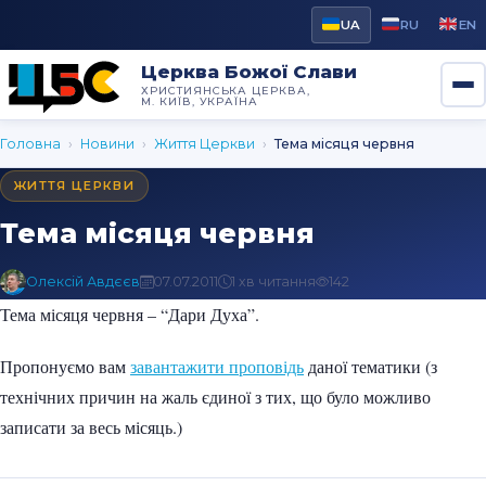
UA
RU
EN
Церква Божої Слави
ХРИСТИЯНСЬКА ЦЕРКВА,
М. КИЇВ, УКРАЇНА
Головна
›
Новини
›
Життя Церкви
›
Тема місяця червня
ЖИТТЯ ЦЕРКВИ
Тема місяця червня
Олексій Авдєєв
07.07.2011
1 хв читання
142
Тема місяця червня – “Дари Духа”.
Пропонуємо вам
завантажити проповідь
даної тематики (з
технічних причин на жаль єдиної з тих, що було можливо
записати за весь місяць.)