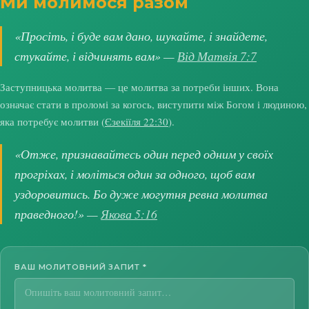
Ми молимося разом
«Просіть, і буде вам дано, шукайте, і знайдете,
стукайте, і відчинять вам» —
Від Матвія 7:7
Заступницька молитва — це молитва за потреби інших. Вона
означає стати в проломі за когось, виступити між Богом і людиною,
яка потребує молитви (
Єзекіїля 22:30
).
«Отже, признавайтесь один перед одним у своїх
прогріхах, і моліться один за одного, щоб вам
уздоровитись. Бо дуже могутня ревна молитва
праведного!» —
Якова 5:16
ВАШ МОЛИТОВНИЙ ЗАПИТ
*